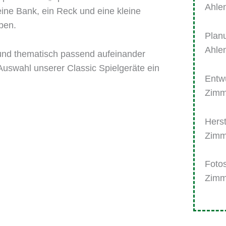
Ahle
eine Bank, ein Reck und eine kleine
ben.
Plan
Ahle
 und thematisch passend aufeinander
Auswahl unserer Classic Spielgeräte ein
Entw
Zimm
Herst
Zimm
Foto
Zimm