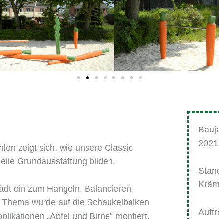
Bauj
2021
en zeigt sich, wie unsere Classic
duelle Grundausstattung bilden.
Stan
Kräm
ädt ein zum Hangeln, Balancieren,
 Thema wurde auf die Schaukelbalken
Auft
likationen „Apfel und Birne“ montiert.