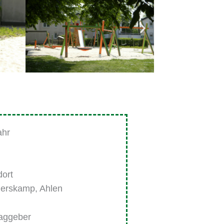
ahr
dort
erskamp, Ahlen
raggeber