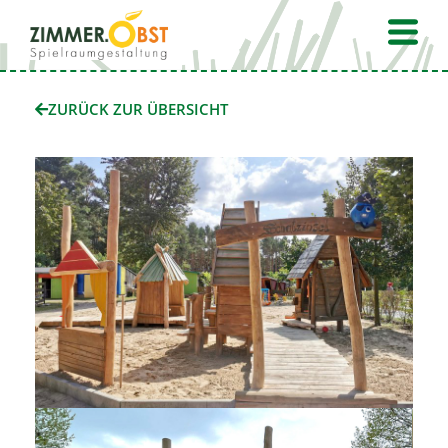
Zum
Fly
Inhalt
Me
springen
ZURÜCK ZUR ÜBERSICHT