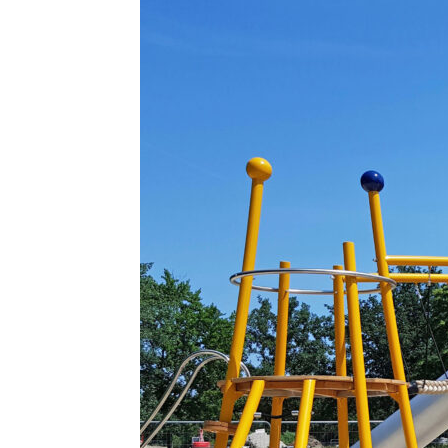
Jonny-
K.-
Aktivpark