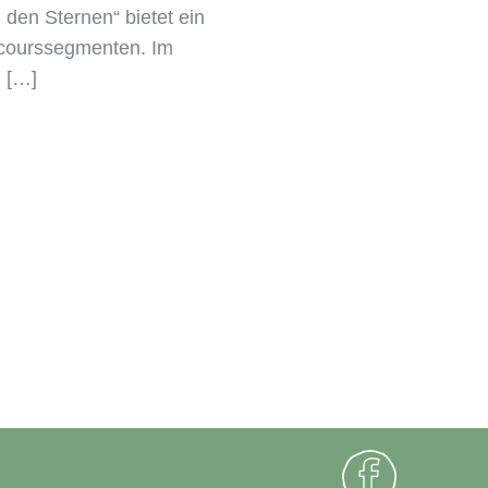
den Sternen“ bietet ein
arcourssegmenten. Im
m […]