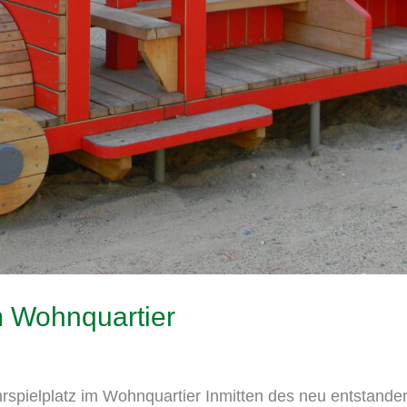
m Wohnquartier
lplatz im Wohnquartier Inmitten des neu entstandene