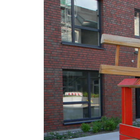
im
Wohnquartier